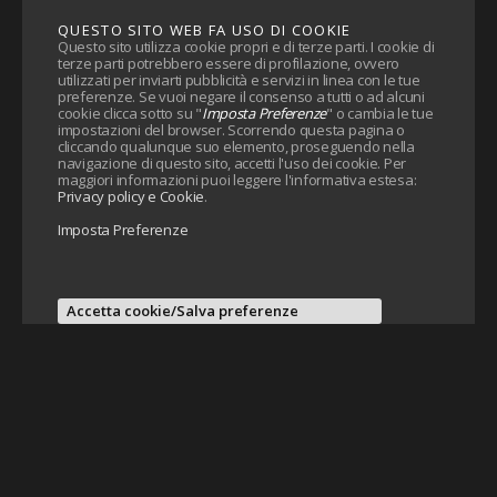
QUESTO SITO WEB FA USO DI COOKIE
Questo sito utilizza cookie propri e di terze parti. I cookie di
terze parti potrebbero essere di profilazione, ovvero
utilizzati per inviarti pubblicità e servizi in linea con le tue
preferenze. Se vuoi negare il consenso a tutti o ad alcuni
cookie clicca sotto su "
Imposta Preferenze
" o cambia le tue
impostazioni del browser. Scorrendo questa pagina o
cliccando qualunque suo elemento, proseguendo nella
navigazione di questo sito, accetti l'uso dei cookie. Per
maggiori informazioni puoi leggere l'informativa estesa:
Privacy policy e Cookie
.
Imposta Preferenze
Accetta cookie/Salva preferenze