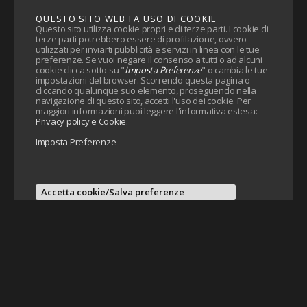
QUESTO SITO WEB FA USO DI COOKIE
Questo sito utilizza cookie propri e di terze parti. I cookie di
terze parti potrebbero essere di profilazione, ovvero
utilizzati per inviarti pubblicità e servizi in linea con le tue
preferenze. Se vuoi negare il consenso a tutti o ad alcuni
cookie clicca sotto su "
Imposta Preferenze
" o cambia le tue
impostazioni del browser. Scorrendo questa pagina o
cliccando qualunque suo elemento, proseguendo nella
navigazione di questo sito, accetti l'uso dei cookie. Per
maggiori informazioni puoi leggere l'informativa estesa:
Privacy policy e Cookie
.
Imposta Preferenze
Accetta cookie/Salva preferenze