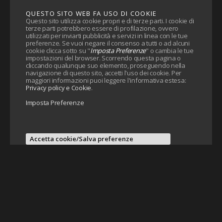
QUESTO SITO WEB FA USO DI COOKIE
Questo sito utilizza cookie propri e di terze parti. I cookie di
terze parti potrebbero essere di profilazione, ovvero
utilizzati per inviarti pubblicità e servizi in linea con le tue
preferenze. Se vuoi negare il consenso a tutti o ad alcuni
cookie clicca sotto su "
Imposta Preferenze
" o cambia le tue
impostazioni del browser. Scorrendo questa pagina o
cliccando qualunque suo elemento, proseguendo nella
navigazione di questo sito, accetti l'uso dei cookie. Per
maggiori informazioni puoi leggere l'informativa estesa:
Privacy policy e Cookie
.
Imposta Preferenze
Accetta cookie/Salva preferenze