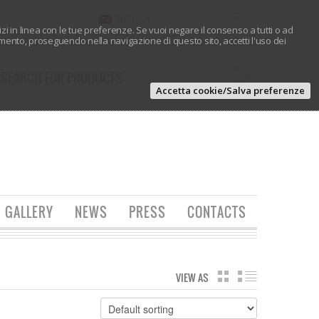
ENGLISH
vizi in linea con le tue preferenze. Se vuoi negare il consenso a tutti o ad
ento, proseguendo nella navigazione di questo sito, accetti l'uso dei
Accetta cookie/Salva preferenze
GALLERY
NEWS
PRESS
CONTACTS
VIEW AS
GRID
LIST