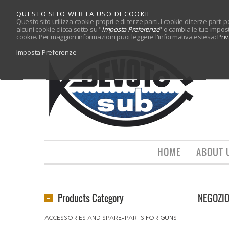
QUESTO SITO WEB FA USO DI COOKIE
Questo sito utilizza cookie propri e di terze parti. I cookie di terze parti
alcuni cookie clicca sotto su "
Imposta Preferenze
" o cambia le tue impos
cookie. Per maggiori informazioni puoi leggere l'informativa estesa:
Pri
Imposta Preferenze
HOME
ABOUT 
Products Category
NEGOZI
ACCESSORIES AND SPARE-PARTS FOR GUNS