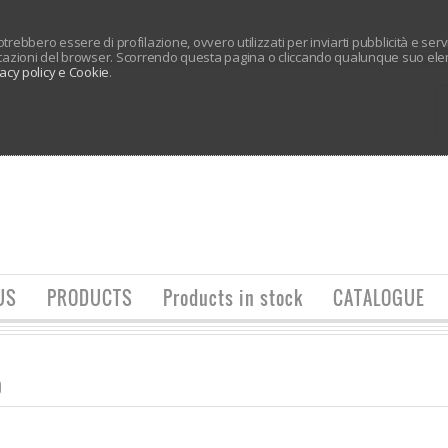
 potrebbero essere di profilazione, ovvero utilizzati per inviarti pubblicità e ser
tazioni del browser. Scorrendo questa pagina o cliccando qualunque suo elem
vacy policy e Cookie
.
US
PRODUCTS
Products in stock
CATALOGUE
O