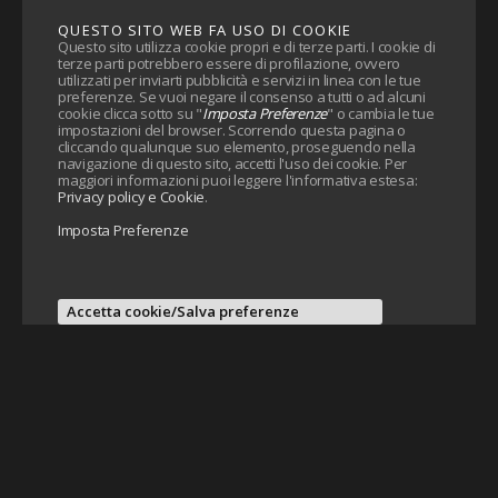
QUESTO SITO WEB FA USO DI COOKIE
Questo sito utilizza cookie propri e di terze parti. I cookie di
terze parti potrebbero essere di profilazione, ovvero
utilizzati per inviarti pubblicità e servizi in linea con le tue
preferenze. Se vuoi negare il consenso a tutti o ad alcuni
cookie clicca sotto su "
Imposta Preferenze
" o cambia le tue
impostazioni del browser. Scorrendo questa pagina o
cliccando qualunque suo elemento, proseguendo nella
navigazione di questo sito, accetti l'uso dei cookie. Per
maggiori informazioni puoi leggere l'informativa estesa:
Privacy policy e Cookie
.
Imposta Preferenze
Accetta cookie/Salva preferenze