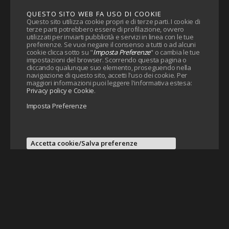
QUESTO SITO WEB FA USO DI COOKIE
Questo sito utilizza cookie propri e di terze parti. I cookie di
terze parti potrebbero essere di profilazione, ovvero
utilizzati per inviarti pubblicità e servizi in linea con le tue
preferenze. Se vuoi negare il consenso a tutti o ad alcuni
cookie clicca sotto su "
Imposta Preferenze
" o cambia le tue
impostazioni del browser. Scorrendo questa pagina o
cliccando qualunque suo elemento, proseguendo nella
navigazione di questo sito, accetti l'uso dei cookie. Per
maggiori informazioni puoi leggere l'informativa estesa:
Privacy policy e Cookie
.
Imposta Preferenze
Accetta cookie/Salva preferenze