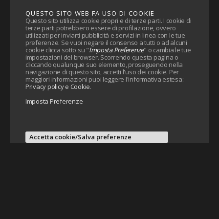
QUESTO SITO WEB FA USO DI COOKIE
Questo sito utilizza cookie propri e di terze parti. I cookie di
terze parti potrebbero essere di profilazione, ovvero
utilizzati per inviarti pubblicità e servizi in linea con le tue
preferenze. Se vuoi negare il consenso a tutti o ad alcuni
cookie clicca sotto su "
Imposta Preferenze
" o cambia le tue
impostazioni del browser. Scorrendo questa pagina o
cliccando qualunque suo elemento, proseguendo nella
navigazione di questo sito, accetti l'uso dei cookie. Per
maggiori informazioni puoi leggere l'informativa estesa:
Privacy policy e Cookie
.
Imposta Preferenze
Accetta cookie/Salva preferenze