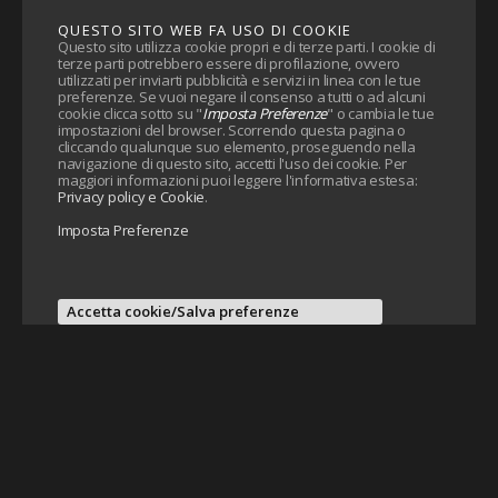
QUESTO SITO WEB FA USO DI COOKIE
Questo sito utilizza cookie propri e di terze parti. I cookie di
terze parti potrebbero essere di profilazione, ovvero
utilizzati per inviarti pubblicità e servizi in linea con le tue
preferenze. Se vuoi negare il consenso a tutti o ad alcuni
cookie clicca sotto su "
Imposta Preferenze
" o cambia le tue
impostazioni del browser. Scorrendo questa pagina o
cliccando qualunque suo elemento, proseguendo nella
navigazione di questo sito, accetti l'uso dei cookie. Per
maggiori informazioni puoi leggere l'informativa estesa:
Privacy policy e Cookie
.
Imposta Preferenze
Accetta cookie/Salva preferenze