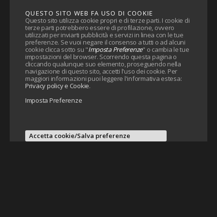
QUESTO SITO WEB FA USO DI COOKIE
Questo sito utilizza cookie propri e di terze parti. I cookie di
terze parti potrebbero essere di profilazione, ovvero
utilizzati per inviarti pubblicità e servizi in linea con le tue
preferenze. Se vuoi negare il consenso a tutti o ad alcuni
cookie clicca sotto su "
Imposta Preferenze
" o cambia le tue
impostazioni del browser. Scorrendo questa pagina o
cliccando qualunque suo elemento, proseguendo nella
navigazione di questo sito, accetti l'uso dei cookie. Per
maggiori informazioni puoi leggere l'informativa estesa:
Privacy policy e Cookie
.
Imposta Preferenze
Accetta cookie/Salva preferenze