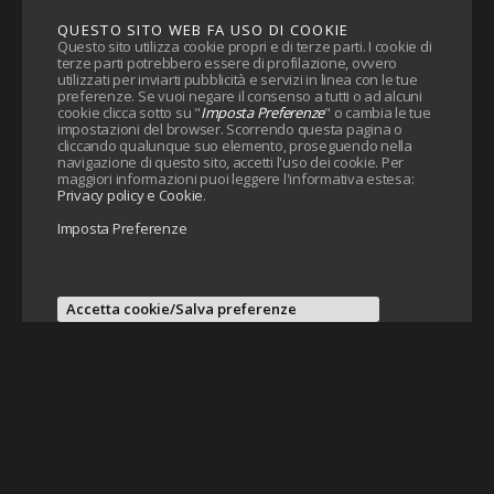
QUESTO SITO WEB FA USO DI COOKIE
Questo sito utilizza cookie propri e di terze parti. I cookie di
terze parti potrebbero essere di profilazione, ovvero
utilizzati per inviarti pubblicità e servizi in linea con le tue
preferenze. Se vuoi negare il consenso a tutti o ad alcuni
cookie clicca sotto su "
Imposta Preferenze
" o cambia le tue
impostazioni del browser. Scorrendo questa pagina o
cliccando qualunque suo elemento, proseguendo nella
navigazione di questo sito, accetti l'uso dei cookie. Per
maggiori informazioni puoi leggere l'informativa estesa:
Privacy policy e Cookie
.
Imposta Preferenze
Accetta cookie/Salva preferenze