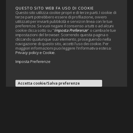
QUESTO SITO WEB FA USO DI COOKIE
Questo sito utilizza cookie propri e di terze parti. I cookie di
terze parti potrebbero essere di profilazione, ovvero
utilizzati per inviarti pubblicità e servizi in linea con le tue
preferenze. Se vuoi negare il consenso a tutti o ad alcuni
cookie clicca sotto su "
Imposta Preferenze
" o cambia le tue
impostazioni del browser. Scorrendo questa pagina o
cliccando qualunque suo elemento, proseguendo nella
navigazione di questo sito, accetti l'uso dei cookie. Per
maggiori informazioni puoi leggere l'informativa estesa:
Privacy policy e Cookie
.
Imposta Preferenze
Accetta cookie/Salva preferenze