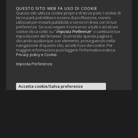
QUESTO SITO WEB FA USO DI COOKIE
Questo sito utilizza cookie propri e di terze parti. I cookie di
terze parti potrebbero essere di profilazione, ovvero
utilizzati per inviarti pubblicità e servizi in linea con le tue
preferenze. Se vuoi negare il consenso a tutti o ad alcuni
cookie clicca sotto su "
Imposta Preferenze
" o cambia le tue
impostazioni del browser. Scorrendo questa pagina o
cliccando qualunque suo elemento, proseguendo nella
navigazione di questo sito, accetti l'uso dei cookie. Per
maggiori informazioni puoi leggere l'informativa estesa:
Privacy policy e Cookie
.
Imposta Preferenze
Accetta cookie/Salva preferenze