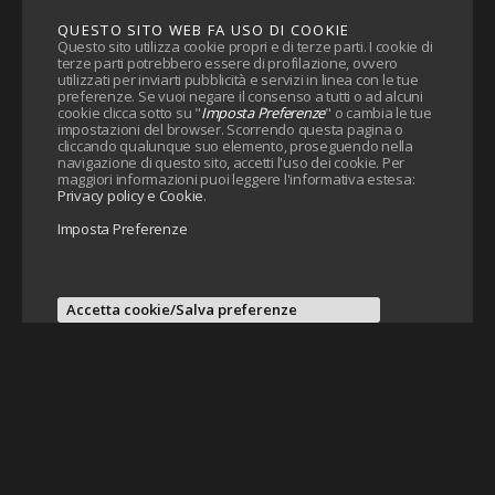
QUESTO SITO WEB FA USO DI COOKIE
Questo sito utilizza cookie propri e di terze parti. I cookie di
terze parti potrebbero essere di profilazione, ovvero
utilizzati per inviarti pubblicità e servizi in linea con le tue
preferenze. Se vuoi negare il consenso a tutti o ad alcuni
cookie clicca sotto su "
Imposta Preferenze
" o cambia le tue
impostazioni del browser. Scorrendo questa pagina o
cliccando qualunque suo elemento, proseguendo nella
navigazione di questo sito, accetti l'uso dei cookie. Per
maggiori informazioni puoi leggere l'informativa estesa:
Privacy policy e Cookie
.
Imposta Preferenze
Accetta cookie/Salva preferenze