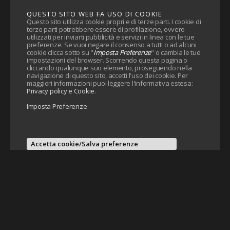
QUESTO SITO WEB FA USO DI COOKIE
Questo sito utilizza cookie propri e di terze parti. I cookie di
terze parti potrebbero essere di profilazione, ovvero
utilizzati per inviarti pubblicità e servizi in linea con le tue
preferenze. Se vuoi negare il consenso a tutti o ad alcuni
cookie clicca sotto su "
Imposta Preferenze
" o cambia le tue
impostazioni del browser. Scorrendo questa pagina o
cliccando qualunque suo elemento, proseguendo nella
navigazione di questo sito, accetti l'uso dei cookie. Per
maggiori informazioni puoi leggere l'informativa estesa:
Privacy policy e Cookie
.
Imposta Preferenze
Accetta cookie/Salva preferenze