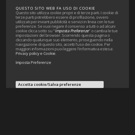
QUESTO SITO WEB FA USO DI COOKIE
Questo sito utilizza cookie propri e di terze parti. I cookie di
terze parti potrebbero essere di profilazione, ovvero
utilizzati per inviarti pubblicità e servizi in linea con le tue
preferenze. Se vuoi negare il consenso a tutti o ad alcuni
cookie clicca sotto su "
Imposta Preferenze
" o cambia le tue
impostazioni del browser. Scorrendo questa pagina o
cliccando qualunque suo elemento, proseguendo nella
navigazione di questo sito, accetti l'uso dei cookie. Per
maggiori informazioni puoi leggere l'informativa estesa:
Privacy policy e Cookie
.
Imposta Preferenze
Accetta cookie/Salva preferenze