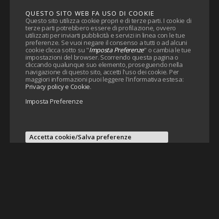
QUESTO SITO WEB FA USO DI COOKIE
Questo sito utilizza cookie propri e di terze parti. I cookie di
terze parti potrebbero essere di profilazione, ovvero
utilizzati per inviarti pubblicità e servizi in linea con le tue
preferenze. Se vuoi negare il consenso a tutti o ad alcuni
cookie clicca sotto su "
Imposta Preferenze
" o cambia le tue
impostazioni del browser. Scorrendo questa pagina o
cliccando qualunque suo elemento, proseguendo nella
navigazione di questo sito, accetti l'uso dei cookie. Per
maggiori informazioni puoi leggere l'informativa estesa:
Privacy policy e Cookie
.
Imposta Preferenze
Accetta cookie/Salva preferenze