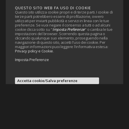
QUESTO SITO WEB FA USO DI COOKIE
Questo sito utilizza cookie propri e di terze parti. I cookie di
terze parti potrebbero essere di profilazione, ovvero
utilizzati per inviarti pubblicità e servizi in linea con le tue
preferenze. Se vuoi negare il consenso a tutti o ad alcuni
cookie clicca sotto su "
Imposta Preferenze
" o cambia le tue
impostazioni del browser. Scorrendo questa pagina o
cliccando qualunque suo elemento, proseguendo nella
navigazione di questo sito, accetti l'uso dei cookie. Per
maggiori informazioni puoi leggere l'informativa estesa:
Privacy policy e Cookie
.
Imposta Preferenze
Accetta cookie/Salva preferenze