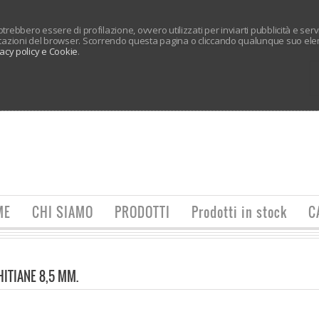
 potrebbero essere di profilazione, ovvero utilizzati per inviarti pubblicità e ser
tazioni del browser. Scorrendo questa pagina o cliccando qualunque suo elem
vacy policy e Cookie
.
ME
CHI SIAMO
PRODOTTI
Prodotti in stock
C
HITIANE 8,5 MM.