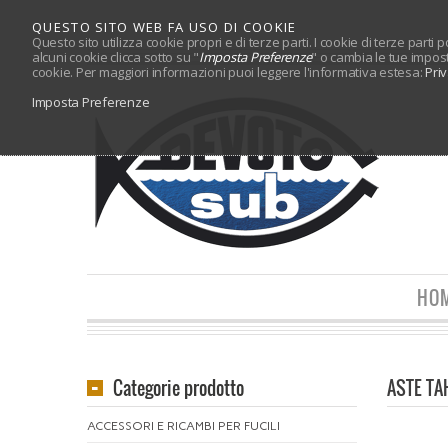
QUESTO SITO WEB FA USO DI COOKIE
Questo sito utilizza cookie propri e di terze parti. I cookie di terze parti
alcuni cookie clicca sotto su "
Imposta Preferenze
" o cambia le tue impos
cookie. Per maggiori informazioni puoi leggere l'informativa estesa:
Pri
Imposta Preferenze
HO
Categorie prodotto
ASTE TA
ACCESSORI E RICAMBI PER FUCILI