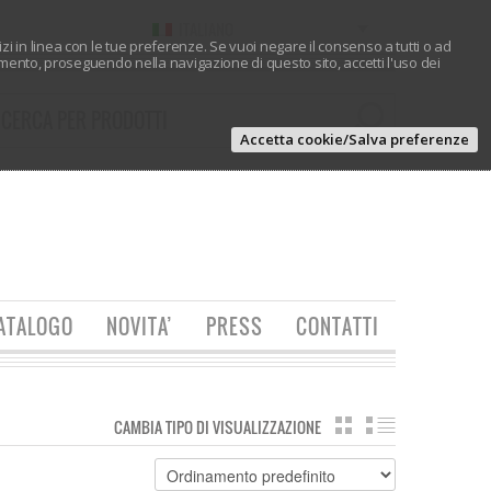
ITALIANO
vizi in linea con le tue preferenze. Se vuoi negare il consenso a tutti o ad
ento, proseguendo nella navigazione di questo sito, accetti l'uso dei
Accetta cookie/Salva preferenze
ATALOGO
NOVITA’
PRESS
CONTATTI
CAMBIA TIPO DI VISUALIZZAZIONE
GRIGLIA
ELENCO