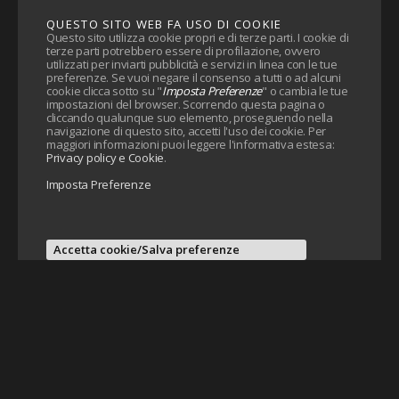
QUESTO SITO WEB FA USO DI COOKIE
Questo sito utilizza cookie propri e di terze parti. I cookie di
terze parti potrebbero essere di profilazione, ovvero
utilizzati per inviarti pubblicità e servizi in linea con le tue
preferenze. Se vuoi negare il consenso a tutti o ad alcuni
cookie clicca sotto su "
Imposta Preferenze
" o cambia le tue
impostazioni del browser. Scorrendo questa pagina o
cliccando qualunque suo elemento, proseguendo nella
navigazione di questo sito, accetti l'uso dei cookie. Per
maggiori informazioni puoi leggere l'informativa estesa:
Privacy policy e Cookie
.
Imposta Preferenze
Accetta cookie/Salva preferenze