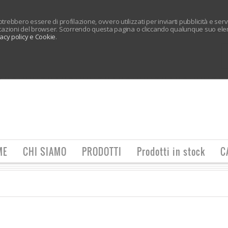
 potrebbero essere di profilazione, ovvero utilizzati per inviarti pubblicità e ser
tazioni del browser. Scorrendo questa pagina o cliccando qualunque suo elem
vacy policy e Cookie
.
ME
CHI SIAMO
PRODOTTI
Prodotti in stock
C