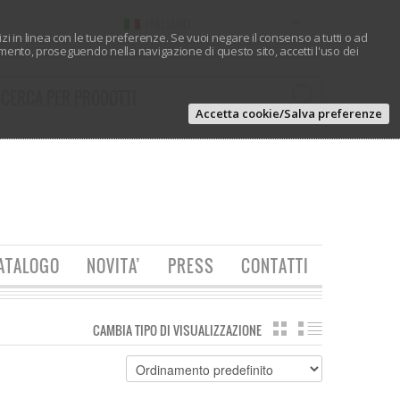
ITALIANO
vizi in linea con le tue preferenze. Se vuoi negare il consenso a tutti o ad
ento, proseguendo nella navigazione di questo sito, accetti l'uso dei
Accetta cookie/Salva preferenze
ATALOGO
NOVITA’
PRESS
CONTATTI
CAMBIA TIPO DI VISUALIZZAZIONE
GRIGLIA
ELENCO