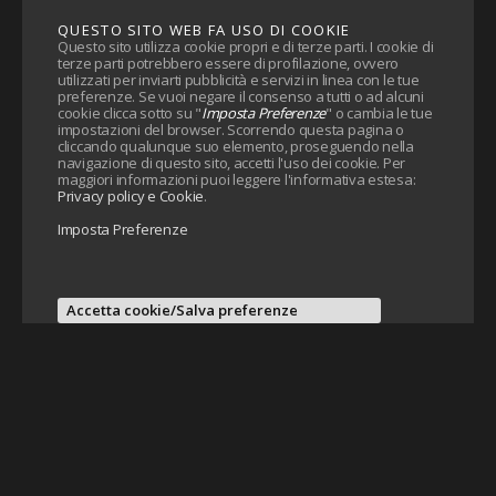
QUESTO SITO WEB FA USO DI COOKIE
Questo sito utilizza cookie propri e di terze parti. I cookie di
terze parti potrebbero essere di profilazione, ovvero
utilizzati per inviarti pubblicità e servizi in linea con le tue
preferenze. Se vuoi negare il consenso a tutti o ad alcuni
cookie clicca sotto su "
Imposta Preferenze
" o cambia le tue
impostazioni del browser. Scorrendo questa pagina o
cliccando qualunque suo elemento, proseguendo nella
navigazione di questo sito, accetti l'uso dei cookie. Per
maggiori informazioni puoi leggere l'informativa estesa:
Privacy policy e Cookie
.
Imposta Preferenze
Accetta cookie/Salva preferenze