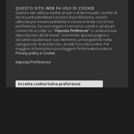
QUESTO SITO WEB FA USO DI COOKIE
Questo sito utilizza cookie propri e di terze parti. I cookie di
terze parti potrebbero essere di profilazione, ovvero
utilizzati per inviarti pubblicità e servizi in linea con le tue
preferenze. Se vuoi negare il consenso a tutti o ad alcuni
cookie clicca sotto su "
Imposta Preferenze
" o cambia le tue
impostazioni del browser. Scorrendo questa pagina o
cliccando qualunque suo elemento, proseguendo nella
navigazione di questo sito, accetti l'uso dei cookie. Per
maggiori informazioni puoi leggere l'informativa estesa:
Privacy policy e Cookie
.
Imposta Preferenze
Accetta cookie/Salva preferenze