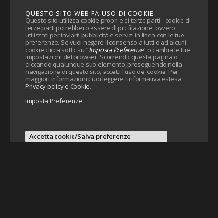
QUESTO SITO WEB FA USO DI COOKIE
Questo sito utilizza cookie propri e di terze parti. I cookie di
terze parti potrebbero essere di profilazione, ovvero
utilizzati per inviarti pubblicità e servizi in linea con le tue
preferenze. Se vuoi negare il consenso a tutti o ad alcuni
cookie clicca sotto su "
Imposta Preferenze
" o cambia le tue
impostazioni del browser. Scorrendo questa pagina o
cliccando qualunque suo elemento, proseguendo nella
navigazione di questo sito, accetti l'uso dei cookie. Per
maggiori informazioni puoi leggere l'informativa estesa:
Privacy policy e Cookie
.
Imposta Preferenze
Accetta cookie/Salva preferenze