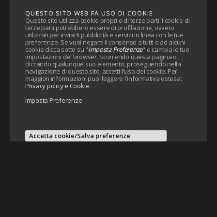
QUESTO SITO WEB FA USO DI COOKIE
Questo sito utilizza cookie propri e di terze parti. I cookie di
terze parti potrebbero essere di profilazione, ovvero
utilizzati per inviarti pubblicità e servizi in linea con le tue
preferenze. Se vuoi negare il consenso a tutti o ad alcuni
cookie clicca sotto su "
Imposta Preferenze
" o cambia le tue
impostazioni del browser. Scorrendo questa pagina o
cliccando qualunque suo elemento, proseguendo nella
navigazione di questo sito, accetti l'uso dei cookie. Per
maggiori informazioni puoi leggere l'informativa estesa:
Privacy policy e Cookie
.
Imposta Preferenze
Accetta cookie/Salva preferenze