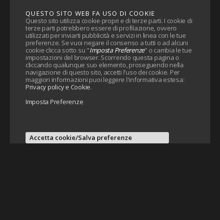
QUESTO SITO WEB FA USO DI COOKIE
Questo sito utilizza cookie propri e di terze parti. I cookie di
terze parti potrebbero essere di profilazione, ovvero
utilizzati per inviarti pubblicità e servizi in linea con le tue
preferenze. Se vuoi negare il consenso a tutti o ad alcuni
cookie clicca sotto su "
Imposta Preferenze
" o cambia le tue
impostazioni del browser. Scorrendo questa pagina o
cliccando qualunque suo elemento, proseguendo nella
navigazione di questo sito, accetti l'uso dei cookie. Per
maggiori informazioni puoi leggere l'informativa estesa:
Privacy policy e Cookie
.
Imposta Preferenze
Accetta cookie/Salva preferenze