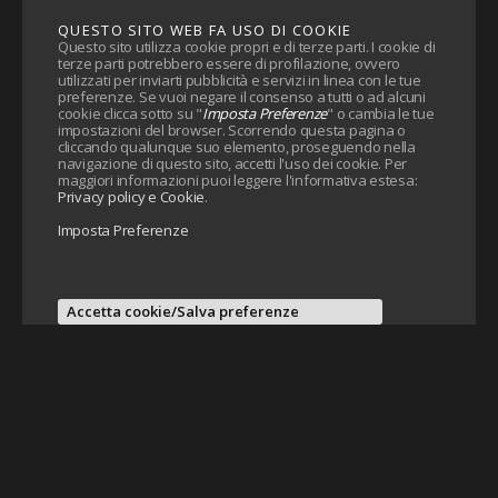
QUESTO SITO WEB FA USO DI COOKIE
Questo sito utilizza cookie propri e di terze parti. I cookie di
terze parti potrebbero essere di profilazione, ovvero
utilizzati per inviarti pubblicità e servizi in linea con le tue
preferenze. Se vuoi negare il consenso a tutti o ad alcuni
cookie clicca sotto su "
Imposta Preferenze
" o cambia le tue
impostazioni del browser. Scorrendo questa pagina o
cliccando qualunque suo elemento, proseguendo nella
navigazione di questo sito, accetti l'uso dei cookie. Per
maggiori informazioni puoi leggere l'informativa estesa:
Privacy policy e Cookie
.
Imposta Preferenze
Accetta cookie/Salva preferenze