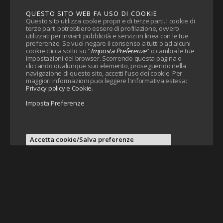
QUESTO SITO WEB FA USO DI COOKIE
Questo sito utilizza cookie propri e di terze parti. I cookie di
terze parti potrebbero essere di profilazione, ovvero
utilizzati per inviarti pubblicità e servizi in linea con le tue
preferenze. Se vuoi negare il consenso a tutti o ad alcuni
cookie clicca sotto su "
Imposta Preferenze
" o cambia le tue
impostazioni del browser. Scorrendo questa pagina o
cliccando qualunque suo elemento, proseguendo nella
navigazione di questo sito, accetti l'uso dei cookie. Per
maggiori informazioni puoi leggere l'informativa estesa:
Privacy policy e Cookie
.
Imposta Preferenze
Accetta cookie/Salva preferenze