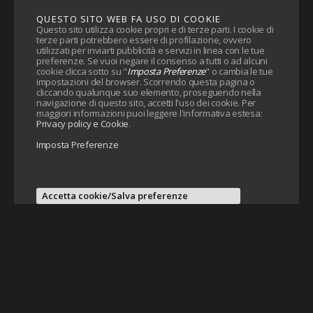
QUESTO SITO WEB FA USO DI COOKIE
Questo sito utilizza cookie propri e di terze parti. I cookie di
terze parti potrebbero essere di profilazione, ovvero
utilizzati per inviarti pubblicità e servizi in linea con le tue
preferenze. Se vuoi negare il consenso a tutti o ad alcuni
cookie clicca sotto su "
Imposta Preferenze
" o cambia le tue
impostazioni del browser. Scorrendo questa pagina o
cliccando qualunque suo elemento, proseguendo nella
navigazione di questo sito, accetti l'uso dei cookie. Per
maggiori informazioni puoi leggere l'informativa estesa:
Privacy policy e Cookie
.
Imposta Preferenze
Accetta cookie/Salva preferenze