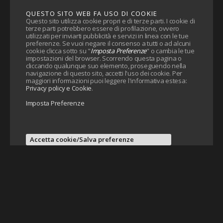
QUESTO SITO WEB FA USO DI COOKIE
Questo sito utilizza cookie propri e di terze parti. I cookie di
terze parti potrebbero essere di profilazione, ovvero
utilizzati per inviarti pubblicità e servizi in linea con le tue
preferenze. Se vuoi negare il consenso a tutti o ad alcuni
cookie clicca sotto su "
Imposta Preferenze
" o cambia le tue
impostazioni del browser. Scorrendo questa pagina o
cliccando qualunque suo elemento, proseguendo nella
navigazione di questo sito, accetti l'uso dei cookie. Per
maggiori informazioni puoi leggere l'informativa estesa:
Privacy policy e Cookie
.
Imposta Preferenze
Accetta cookie/Salva preferenze