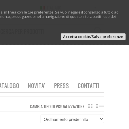
ITALIANO
vizi in linea con le tue preferenze. Se vuoi negare il consenso a tutti o ad
ento, proseguendo nella navigazione di questo sito, accetti l'uso dei
Accetta cookie/Salva preferenze
ATALOGO
NOVITA’
PRESS
CONTATTI
CAMBIA TIPO DI VISUALIZZAZIONE
GRIGLIA
ELENCO