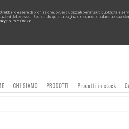
 potrebbero essere di profilazione, ovvero utilizzati per inviarti pubblicità e ser
tazioni del browser. Scorrendo questa pagina o cliccando qualunque suo elem
vacy policy e Cookie
.
ME
CHI SIAMO
PRODOTTI
Prodotti in stock
C