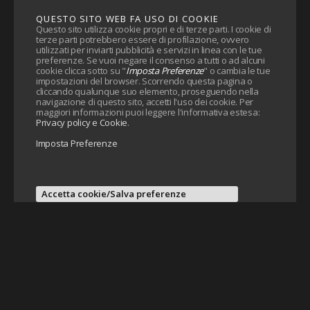
QUESTO SITO WEB FA USO DI COOKIE
Questo sito utilizza cookie propri e di terze parti. I cookie di
terze parti potrebbero essere di profilazione, ovvero
utilizzati per inviarti pubblicità e servizi in linea con le tue
preferenze. Se vuoi negare il consenso a tutti o ad alcuni
cookie clicca sotto su "
Imposta Preferenze
" o cambia le tue
impostazioni del browser. Scorrendo questa pagina o
cliccando qualunque suo elemento, proseguendo nella
navigazione di questo sito, accetti l'uso dei cookie. Per
maggiori informazioni puoi leggere l'informativa estesa:
Privacy policy e Cookie
.
Imposta Preferenze
Accetta cookie/Salva preferenze